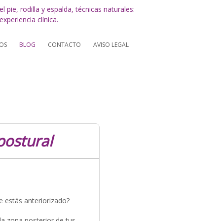
OS
BLOG
CONTACTO
AVISO LEGAL
postural
 estás anteriorizado?
 la zona posterior de tus