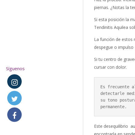
piernas. ¿Notas la te
Si esta posición la m
Tendinitis Aquilea s
La función de estos m
despegue o impulso q
Si tu centro de grav
cursar con dolor.
Síguenos
Es frecuente a
detectarle med
su tono postur
permanente.
Este desequilibrio a
encontrarla en sender