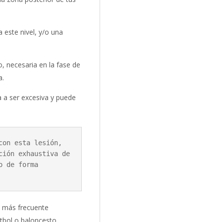
 este nivel, y/o una
o, necesaria en la fase de
a.
 a ser excesiva y puede
on esta lesión, 
ión exhaustiva de 
 de forma 
s más frecuente
útbol o baloncesto.