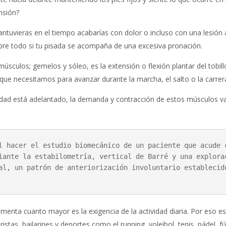
nsión?
antuvieras en el tiempo acabarías con dolor o incluso con una lesión a
obre todo si tu pisada se acompaña de una excesiva pronación.
úsculos; gemelos y sóleo, es la extensión o flexión plantar del tobill
ue necesitamos para avanzar durante la marcha, el salto o la carrer
edad está adelantado, la demanda y contracción de estos músculos va
l hacer el estudio biomecánico de un paciente que acude c
iante la estabilometría, vertical de Barré y una explorac
al, un patrón de anteriorización involuntario establecido
umenta cuanto mayor es la exigencia de la actividad diaria. Por eso e
istas, bailarines y deportes como el running, voleibol, tenis, pádel, f