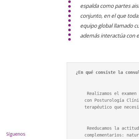
espalda como partes ais
conjunto, en el que toda
equipo global llamado c
además interactúa con e
 ¿En qué consiste la consu
 Realizamos el examen clínico y el testeo de cadenas musculares 
con Posturología Clíni
terapéutico que necesi
 Reeducamos la actitud postural al caminar y aplicamos métodos 
Síguenos
complementarios: natur