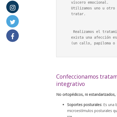
víscero emocional. 

Utilizamos uno u otro 
tratar.
 Realizamos el tratamiento quiropodológico, en el caso de que 
exista una afección es
(un callo, papiloma o 
Confeccionamos tratam
integrativo
No ortopédicos, ni estandarizados, 
Soportes posturales:
Es una b
microestímulos posturales qu
pie.