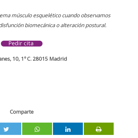
stema músculo esquelético cuando observamos
isfunción biomecánica o alteración postural.
Pedir cita
anes, 10, 1º C. 28015 Madrid
Comparte
0